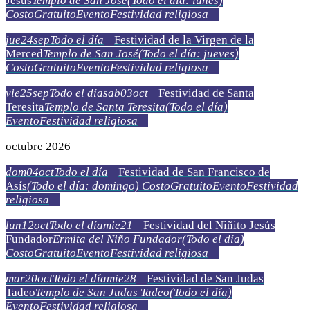
Jesús
Templo de San José
(Todo el día: lunes)
Costo
Gratuito
Evento
Festividad religiosa
jue
24
sep
Todo el día
Festividad de la Virgen de la
Merced
Templo de San José
(Todo el día: jueves)
Costo
Gratuito
Evento
Festividad religiosa
vie
25
sep
Todo el día
sab
03
oct
Festividad de Santa
Teresita
Templo de Santa Teresita
(Todo el día)
Evento
Festividad religiosa
octubre 2026
dom
04
oct
Todo el día
Festividad de San Francisco de
Asís
(Todo el día: domingo)
Costo
Gratuito
Evento
Festividad
religiosa
lun
12
oct
Todo el día
mie
21
Festividad del Niñito Jesús
Fundador
Ermita del Niño Fundador
(Todo el día)
Costo
Gratuito
Evento
Festividad religiosa
mar
20
oct
Todo el día
mie
28
Festividad de San Judas
Tadeo
Templo de San Judas Tadeo
(Todo el día)
Evento
Festividad religiosa