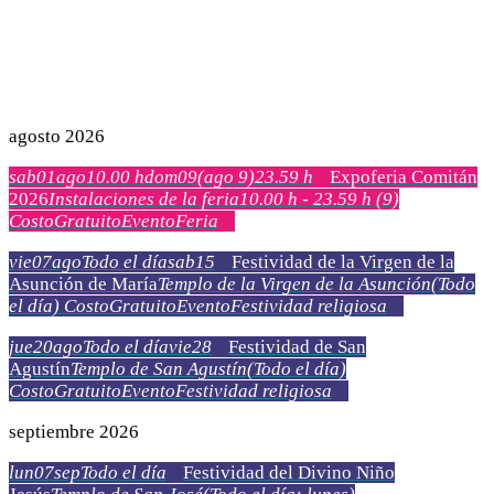
agosto 2026
sab
01
ago
10.00 h
dom
09
(ago 9)
23.59 h
Expoferia Comitán
2026
Instalaciones de la feria
10.00 h - 23.59 h
(9)
Costo
Gratuito
Evento
Feria
vie
07
ago
Todo el día
sab
15
Festividad de la Virgen de la
Asunción de María
Templo de la Virgen de la Asunción
(Todo
el día)
Costo
Gratuito
Evento
Festividad religiosa
jue
20
ago
Todo el día
vie
28
Festividad de San
Agustín
Templo de San Agustín
(Todo el día)
Costo
Gratuito
Evento
Festividad religiosa
septiembre 2026
lun
07
sep
Todo el día
Festividad del Divino Niño