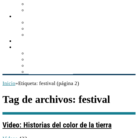
Turismo de naturaleza
Zonas arqueológicas
Gastronomía
Los sabores de Balún Canán
El tzisim, manjar gastronómico
Recetario comiteco
Actualidad
Multimedia
Audios
Videos
Libros
Conservación INAH
Inicio
»
Etiqueta:
festival
(página 2)
Tag de archivos:
festival
Video: Historias del color de la tierra