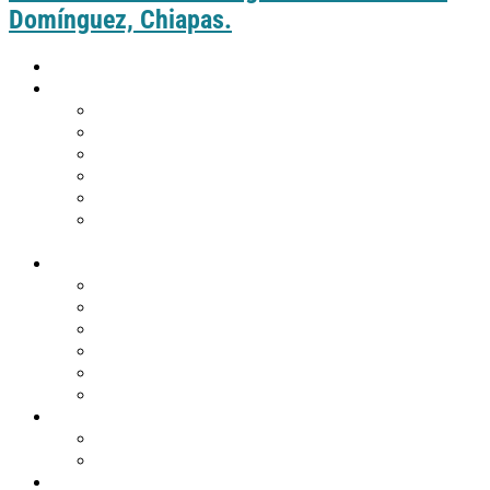
Domínguez, Chiapas.
Inicio
Guía práctica
Cómo llegar a Comitán
Moverte por Comitán
Tabla de distancias de Comitán
Puntos de información turística
Tips de viaje
¿Eres de Guatemala y deseas visitar
Comitán?
Descubre Comitán
Historia y tradiciones
Edificios emblemáticos
Templos
Museos en Comitán
Personajes
Comitán en 360º
Qué hacer
Agenda de eventos
Festividades religiosas
Atractivos turísticos