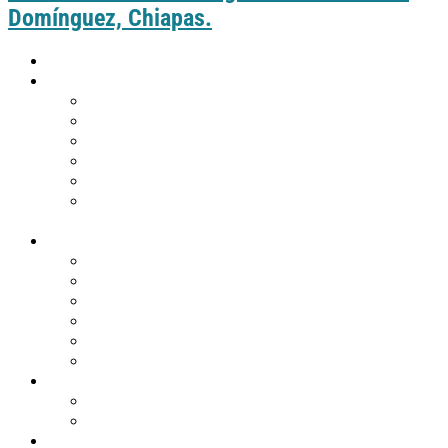
Domínguez, Chiapas.
Inicio
Guía práctica
Cómo llegar a Comitán
Moverte por Comitán
Tabla de distancias de Comitán
Puntos de información turística
Tips de viaje
¿Eres de Guatemala y deseas visitar
Comitán?
Descubre Comitán
Historia y tradiciones
Edificios emblemáticos
Templos
Museos en Comitán
Personajes
Comitán en 360º
Qué hacer
Agenda de eventos
Festividades religiosas
Atractivos turísticos