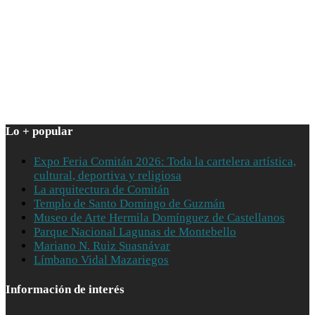
Lo + popular
Expo Feria Comitán 2026: Toda la cartelera artística,
cultural, deportiva y religiosa
La arquitectura de Comitán
Templo de Santo Domingo de Guzmán
Museo de Arte Hermila Domínguez de Castellanos
Parque Nacional Lagunas de Montebello
Mariano N. Ruiz Suasnávar
Límbano Vidal Mazariegos
Información de interés