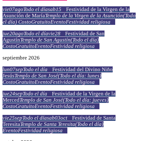
vie
07
ago
Todo el día
sab
15
Festividad de la Virgen de la
Asunción de María
Templo de la Virgen de la Asunción
(Todo
el día)
Costo
Gratuito
Evento
Festividad religiosa
jue
20
ago
Todo el día
vie
28
Festividad de San
Agustín
Templo de San Agustín
(Todo el día)
Costo
Gratuito
Evento
Festividad religiosa
septiembre 2026
lun
07
sep
Todo el día
Festividad del Divino Niño
Jesús
Templo de San José
(Todo el día: lunes)
Costo
Gratuito
Evento
Festividad religiosa
jue
24
sep
Todo el día
Festividad de la Virgen de la
Merced
Templo de San José
(Todo el día: jueves)
Costo
Gratuito
Evento
Festividad religiosa
vie
25
sep
Todo el día
sab
03
oct
Festividad de Santa
Teresita
Templo de Santa Teresita
(Todo el día)
Evento
Festividad religiosa