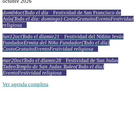
octubre 2026
dom
04
oct
Todo el día
Festividad de San Francisco de
Asís
(Todo el día: domingo)
Costo
Gratuito
Evento
Festividad
religiosa
lun
12
oct
Todo el día
mie
21
Festividad del Niñito Jesús
Fundador
Ermita del Niño Fundador
(Todo el día)
Costo
Gratuito
Evento
Festividad religiosa
mar
20
oct
Todo el día
mie
28
Festividad de San Judas
Tadeo
Templo de San Judas Tadeo
(Todo el día)
Evento
Festividad religiosa
Ver agenda completa