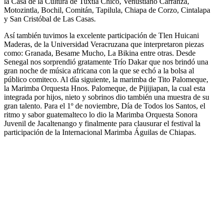
la Casa de la Cultura de Tuxtla Chico, Venustiano Carranza,
Motozintla, Bochil, Comitán, Tapilula, Chiapa de Corzo, Cintalapa
y San Cristóbal de Las Casas.
Así también tuvimos la excelente participación de Tlen Huicani
Maderas, de la Universidad Veracruzana que interpretaron piezas
como: Granada, Besame Mucho, La Bikina entre otras. Desde
Senegal nos sorprendió gratamente Trío Dakar que nos brindó una
gran noche de música africana con la que se echó a la bolsa al
público comiteco. Al día siguiente, la marimba de Tito Palomeque,
la Marimba Orquesta Hnos. Palomeque, de Pijijiapan, la cual esta
integrada por hijos, nieto y sobrinos dio también una muestra de su
gran talento. Para el 1º de noviembre, Día de Todos los Santos, el
ritmo y sabor guatemalteco lo dio la Marimba Orquesta Sonora
Juvenil de Jacaltenango y finalmente para clausurar el festival la
participación de la Internacional Marimba Águilas de Chiapas.