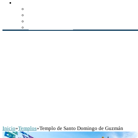
Multimedia
Audios
Videos
Libros
Conservación INAH
Inicio
»
Templos
»
Templo de Santo Domingo de Guzmán