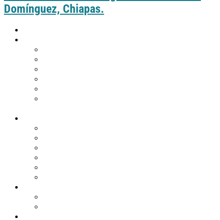
Domínguez, Chiapas.
Inicio
Guía práctica
Cómo llegar a Comitán
Moverte por Comitán
Tabla de distancias de Comitán
Puntos de información turística
Tips de viaje
¿Eres de Guatemala y deseas visitar
Comitán?
Descubre Comitán
Historia y tradiciones
Edificios emblemáticos
Templos
Museos en Comitán
Personajes
Comitán en 360º
Qué hacer
Agenda de eventos
Festividades religiosas
Atractivos turísticos