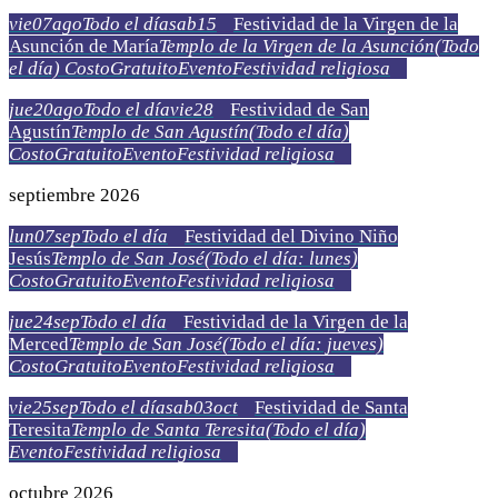
vie
07
ago
Todo el día
sab
15
Festividad de la Virgen de la
Asunción de María
Templo de la Virgen de la Asunción
(Todo
el día)
Costo
Gratuito
Evento
Festividad religiosa
jue
20
ago
Todo el día
vie
28
Festividad de San
Agustín
Templo de San Agustín
(Todo el día)
Costo
Gratuito
Evento
Festividad religiosa
septiembre 2026
lun
07
sep
Todo el día
Festividad del Divino Niño
Jesús
Templo de San José
(Todo el día: lunes)
Costo
Gratuito
Evento
Festividad religiosa
jue
24
sep
Todo el día
Festividad de la Virgen de la
Merced
Templo de San José
(Todo el día: jueves)
Costo
Gratuito
Evento
Festividad religiosa
vie
25
sep
Todo el día
sab
03
oct
Festividad de Santa
Teresita
Templo de Santa Teresita
(Todo el día)
Evento
Festividad religiosa
octubre 2026