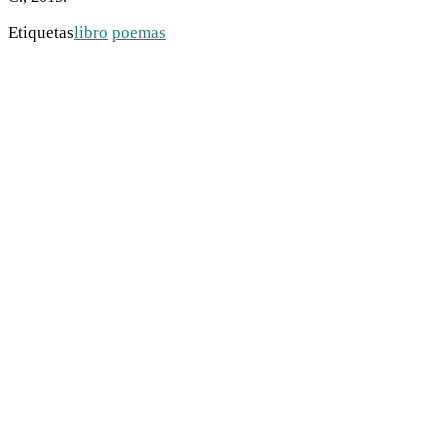
Etiquetas
libro
poemas