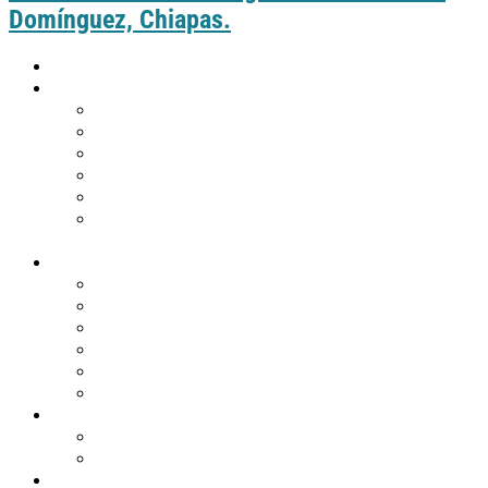
Domínguez, Chiapas.
Inicio
Guía práctica
Cómo llegar a Comitán
Moverte por Comitán
Tabla de distancias de Comitán
Puntos de información turística
Tips de viaje
¿Eres de Guatemala y deseas visitar
Comitán?
Descubre Comitán
Historia y tradiciones
Edificios emblemáticos
Templos
Museos en Comitán
Personajes
Comitán en 360º
Qué hacer
Agenda de eventos
Festividades religiosas
Atractivos turísticos