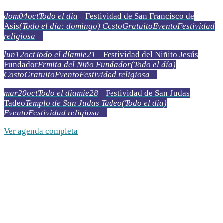
dom
04
oct
Todo el día
Festividad de San Francisco de
Asís
(Todo el día: domingo)
Costo
Gratuito
Evento
Festividad
religiosa
lun
12
oct
Todo el día
mie
21
Festividad del Niñito Jesús
Fundador
Ermita del Niño Fundador
(Todo el día)
Costo
Gratuito
Evento
Festividad religiosa
mar
20
oct
Todo el día
mie
28
Festividad de San Judas
Tadeo
Templo de San Judas Tadeo
(Todo el día)
Evento
Festividad religiosa
Ver agenda completa