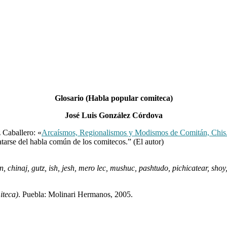
Glosario (Habla popular comiteca)
José Luis González Córdova
z Caballero: «
Arcaísmos, Regionalismos y Modismos de Comitán, Chis
atarse del habla común de los comitecos.” (El autor)
 chinaj, gutz, ish, jesh, mero lec, mushuc, pashtudo, pichicatear, shoy, s
iteca)
. Puebla: Molinari Hermanos, 2005.