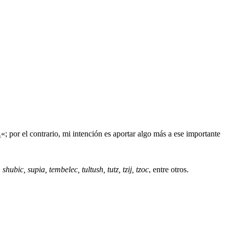
.
«; por el contrario, mi intención es aportar algo más a ese importante
hubic, supia, tembelec, tultush, tutz, tzij, tzoc
, entre otros.