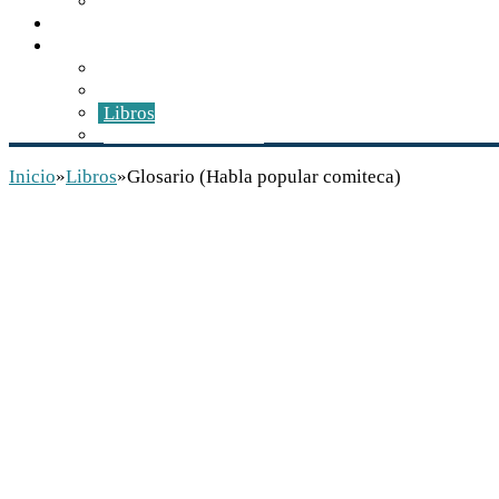
Recetario comiteco
Actualidad
Multimedia
Audios
Videos
Libros
Conservación INAH
Inicio
»
Libros
»
Glosario (Habla popular comiteca)