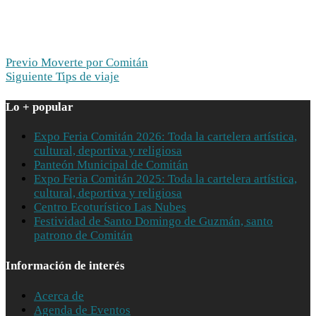
Previo
Moverte por Comitán
Siguiente
Tips de viaje
Lo + popular
Expo Feria Comitán 2026: Toda la cartelera artística,
cultural, deportiva y religiosa
Panteón Municipal de Comitán
Expo Feria Comitán 2025: Toda la cartelera artística,
cultural, deportiva y religiosa
Centro Ecoturístico Las Nubes
Festividad de Santo Domingo de Guzmán, santo
patrono de Comitán
Información de interés
Acerca de
Agenda de Eventos