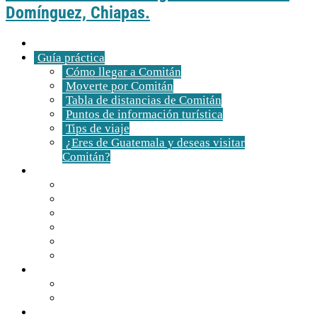
Domínguez, Chiapas.
Inicio
Guía práctica
Cómo llegar a Comitán
Moverte por Comitán
Tabla de distancias de Comitán
Puntos de información turística
Tips de viaje
¿Eres de Guatemala y deseas visitar
Comitán?
Descubre Comitán
Historia y tradiciones
Edificios emblemáticos
Templos
Museos en Comitán
Personajes
Comitán en 360º
Qué hacer
Agenda de eventos
Festividades religiosas
Atractivos turísticos