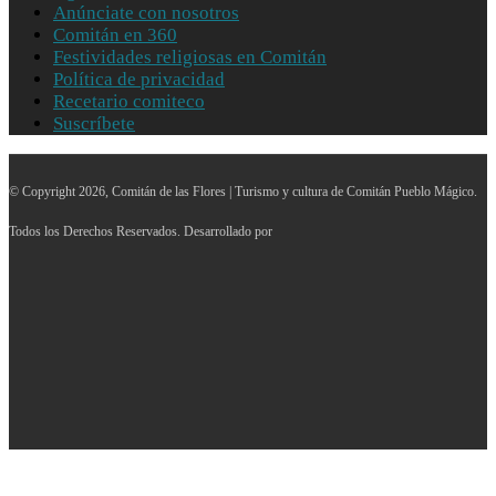
Anúnciate con nosotros
Comitán en 360
Festividades religiosas en Comitán
Política de privacidad
Recetario comiteco
Suscríbete
© Copyright 2026, Comitán de las Flores | Turismo y cultura de Comitán Pueblo Mágico.
Todos los Derechos Reservados. Desarrollado por