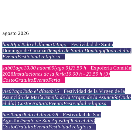
agosto 2026
lun
20
jul
Todo el día
mar
04
ago
Festividad de Santo
Domingo de Guzmán
Templo de Santo Domingo
(Todo el día)
Evento
Festividad religiosa
sab
01
ago
10.00 h
dom
09
(ago 9)
23.59 h
Expoferia Comitán
2026
Instalaciones de la feria
10.00 h - 23.59 h
(9)
Costo
Gratuito
Evento
Feria
vie
07
ago
Todo el día
sab
15
Festividad de la Virgen de la
Asunción de María
Templo de la Virgen de la Asunción
(Todo
el día)
Costo
Gratuito
Evento
Festividad religiosa
jue
20
ago
Todo el día
vie
28
Festividad de San
Agustín
Templo de San Agustín
(Todo el día)
Costo
Gratuito
Evento
Festividad religiosa