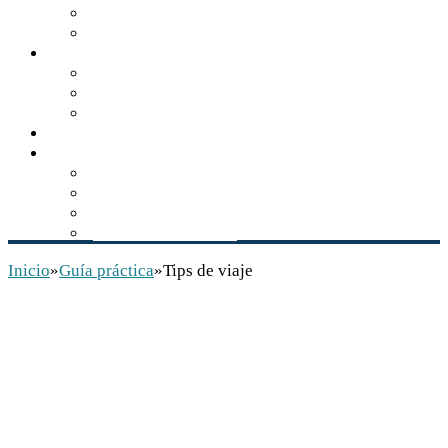
Turismo de naturaleza
Zonas arqueológicas
Gastronomía
Los sabores de Balún Canán
El tzisim, manjar gastronómico
Recetario comiteco
Actualidad
Multimedia
Audios
Videos
Libros
Conservación INAH
Inicio
»
Guía práctica
»
Tips de viaje