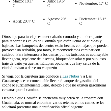
Marzo: 18.1º
Julio: 19.6º
Noviembre: 17º C
C
C
Agosto: 20º
Diciembre: 16.1º
Abril: 20.4º C
C
C
Otros tips para tu viaje es traer calzado cómodo y antiderrapante
para recorrer las calles de Comitán que están llenas de subidas y
bajadas. Las banquetas del centro están hechas con lajas que pueden
provocar un resbalón, por tanto, le recomendamos caminar con
cuidado. Para internarse a los demás puntos turísticos es aconsejable
llevar gorra, repelente de insectos, bloqueador solar y por supuesto
traje de baño ya que las múltiples opciones que hay cerca de la
ciudad invitan a darse un chapuzón.
Sí viaja por la carretera que conduce a
Las Nubes
y a Las
Guacamayas es recomendable llevar el tanque de gasolina del
coche lo suficientemente lleno, debido a que no existen gasolineras
cercanas por el camino.
Debido a que Comitán se encuentra muy cerca de la frontera con
Guatemala, es normal encontrar varios retenes en los cuales se les
solicitará presentar una identificación oficial vigente.