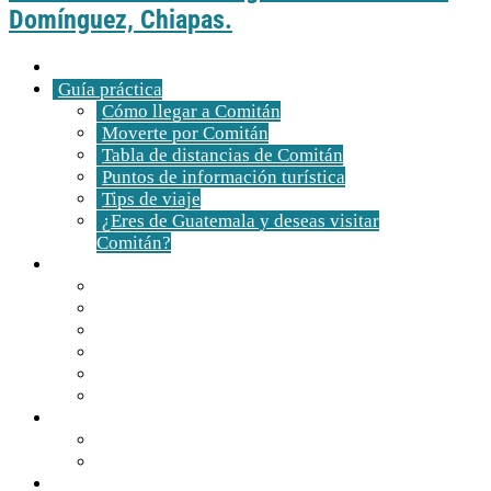
Domínguez, Chiapas.
Inicio
Guía práctica
Cómo llegar a Comitán
Moverte por Comitán
Tabla de distancias de Comitán
Puntos de información turística
Tips de viaje
¿Eres de Guatemala y deseas visitar
Comitán?
Descubre Comitán
Historia y tradiciones
Edificios emblemáticos
Templos
Museos en Comitán
Personajes
Comitán en 360º
Qué hacer
Agenda de eventos
Festividades religiosas
Atractivos turísticos