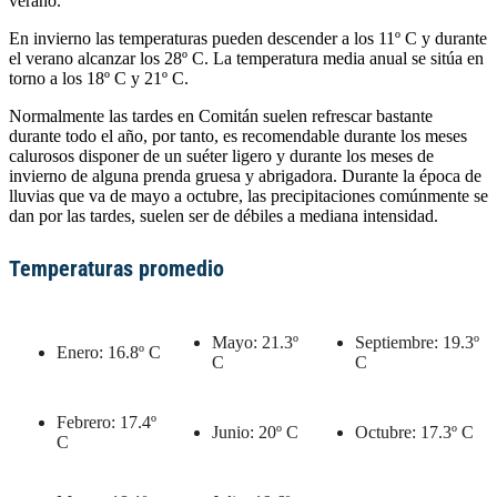
verano.
En invierno las temperaturas pueden descender a los 11º C y durante
el verano alcanzar los 28º C. La temperatura media anual se sitúa en
torno a los 18º C y 21º C.
Normalmente las tardes en Comitán suelen refrescar bastante
durante todo el año, por tanto, es recomendable durante los meses
calurosos disponer de un suéter ligero y durante los meses de
invierno de alguna prenda gruesa y abrigadora. Durante la época de
lluvias que va de mayo a octubre, las precipitaciones comúnmente se
dan por las tardes, suelen ser de débiles a mediana intensidad.
Temperaturas promedio
Mayo: 21.3º
Septiembre: 19.3º
Enero: 16.8º C
C
C
Febrero: 17.4º
Junio: 20º C
Octubre: 17.3º C
C