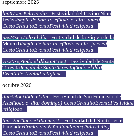
septiembre 2026
lun
07
sep
Todo el día
Festividad del Divino Niño
Jesús
Templo de San José
(Todo el día: lunes)
Costo
Gratuito
Evento
Festividad religiosa
jue
24
sep
Todo el día
Festividad de la Virgen de la
Merced
Templo de San José
(Todo el día: jueves)
Costo
Gratuito
Evento
Festividad religiosa
vie
25
sep
Todo el día
sab
03
oct
Festividad de Santa
Teresita
Templo de Santa Teresita
(Todo el día)
Evento
Festividad religiosa
octubre 2026
dom
04
oct
Todo el día
Festividad de San Francisco de
Asís
(Todo el día: domingo)
Costo
Gratuito
Evento
Festividad
religiosa
lun
12
oct
Todo el día
mie
21
Festividad del Niñito Jesús
Fundador
Ermita del Niño Fundador
(Todo el día)
Costo
Gratuito
Evento
Festividad religiosa