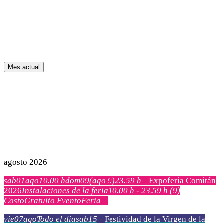
Mes actual
agosto 2026
sab
01
ago
10.00 h
dom
09
(ago 9)
23.59 h
Expoferia Comitán
2026
Instalaciones de la feria
10.00 h - 23.59 h
(9)
Costo
Gratuito
Evento
Feria
vie
07
ago
Todo el día
sab
15
Festividad de la Virgen de la