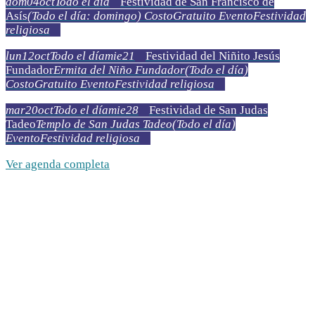
dom
04
oct
Todo el día
Festividad de San Francisco de
Asís
(Todo el día: domingo)
Costo
Gratuito
Evento
Festividad
religiosa
lun
12
oct
Todo el día
mie
21
Festividad del Niñito Jesús
Fundador
Ermita del Niño Fundador
(Todo el día)
Costo
Gratuito
Evento
Festividad religiosa
mar
20
oct
Todo el día
mie
28
Festividad de San Judas
Tadeo
Templo de San Judas Tadeo
(Todo el día)
Evento
Festividad religiosa
Ver agenda completa