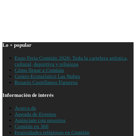
Lo + popular
Expo Feria Comitán 2026: Toda la cartelera artística,
cultural, deportiva y religiosa
Cómo llegar a Comitán
Centro Ecoturístico Las Nubes
Rosario Castellanos Figueroa
Información de interés
Acerca de
Agenda de Eventos
Anúnciate con nosotros
Comitán en 360
Festividades religiosas en Comitán