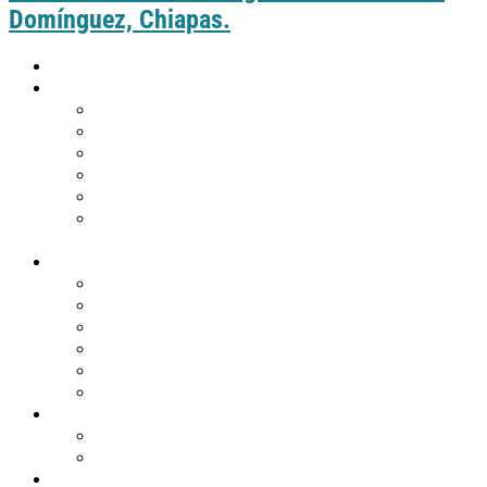
Domínguez, Chiapas.
Inicio
Guía práctica
Cómo llegar a Comitán
Moverte por Comitán
Tabla de distancias de Comitán
Puntos de información turística
Tips de viaje
¿Eres de Guatemala y deseas visitar
Comitán?
Descubre Comitán
Historia y tradiciones
Edificios emblemáticos
Templos
Museos en Comitán
Personajes
Comitán en 360º
Qué hacer
Agenda de eventos
Festividades religiosas
Atractivos turísticos