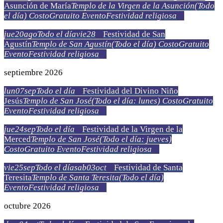
Asunción de María
Templo de la Virgen de la Asunción
(Todo
el día)
Costo
Gratuito
Evento
Festividad religiosa
jue
20
ago
Todo el día
vie
28
Festividad de San
Agustín
Templo de San Agustín
(Todo el día)
Costo
Gratuito
Evento
Festividad religiosa
septiembre 2026
lun
07
sep
Todo el día
Festividad del Divino Niño
Jesús
Templo de San José
(Todo el día: lunes)
Costo
Gratuito
Evento
Festividad religiosa
jue
24
sep
Todo el día
Festividad de la Virgen de la
Merced
Templo de San José
(Todo el día: jueves)
Costo
Gratuito
Evento
Festividad religiosa
vie
25
sep
Todo el día
sab
03
oct
Festividad de Santa
Teresita
Templo de Santa Teresita
(Todo el día)
Evento
Festividad religiosa
octubre 2026