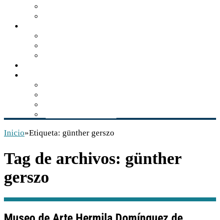
Turismo de naturaleza
Zonas arqueológicas
Gastronomía
Los sabores de Balún Canán
El tzisim, manjar gastronómico
Recetario comiteco
Actualidad
Multimedia
Audios
Videos
Libros
Conservación INAH
Inicio
»
Etiqueta:
günther gerszo
Tag de archivos:
günther
gerszo
Museo de Arte Hermila Domínguez de