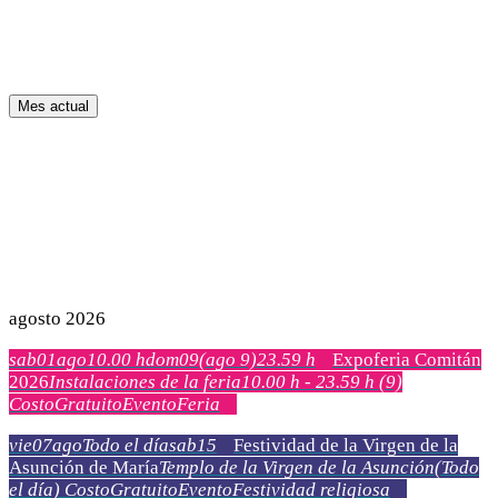
Mes actual
agosto 2026
sab
01
ago
10.00 h
dom
09
(ago 9)
23.59 h
Expoferia Comitán
2026
Instalaciones de la feria
10.00 h - 23.59 h
(9)
Costo
Gratuito
Evento
Feria
vie
07
ago
Todo el día
sab
15
Festividad de la Virgen de la
Asunción de María
Templo de la Virgen de la Asunción
(Todo
el día)
Costo
Gratuito
Evento
Festividad religiosa