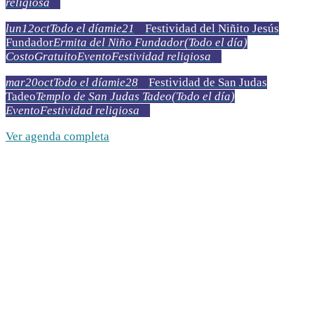
religiosa
lun
12
oct
Todo el día
mie
21
Festividad del Niñito Jesús
Fundador
Ermita del Niño Fundador
(Todo el día)
Costo
Gratuito
Evento
Festividad religiosa
mar
20
oct
Todo el día
mie
28
Festividad de San Judas
Tadeo
Templo de San Judas Tadeo
(Todo el día)
Evento
Festividad religiosa
Ver agenda completa