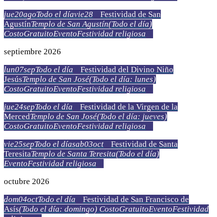
jue
20
ago
Todo el día
vie
28
Festividad de San
Agustín
Templo de San Agustín
(Todo el día)
Costo
Gratuito
Evento
Festividad religiosa
septiembre 2026
lun
07
sep
Todo el día
Festividad del Divino Niño
Jesús
Templo de San José
(Todo el día: lunes)
Costo
Gratuito
Evento
Festividad religiosa
jue
24
sep
Todo el día
Festividad de la Virgen de la
Merced
Templo de San José
(Todo el día: jueves)
Costo
Gratuito
Evento
Festividad religiosa
vie
25
sep
Todo el día
sab
03
oct
Festividad de Santa
Teresita
Templo de Santa Teresita
(Todo el día)
Evento
Festividad religiosa
octubre 2026
dom
04
oct
Todo el día
Festividad de San Francisco de
Asís
(Todo el día: domingo)
Costo
Gratuito
Evento
Festividad