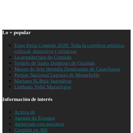
Lo + popular
Expo Feria Comitán 2026: Toda la cartelera artística,
cultural, deportiva y religiosa
La arquitectura de Comitán
Templo de Santo Domingo de Guzmán
Museo de Arte Hermila Domínguez de Castellanos
Parque Nacional Lagunas de Montebello
Mariano N. Ruiz Suasnávar
Límbano Vidal Mazariegos
Información de interés
Acerca de
Agenda de Eventos
Anúnciate con nosotros
Comitán en 360