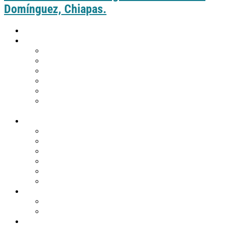
Domínguez, Chiapas.
Inicio
Guía práctica
Cómo llegar a Comitán
Moverte por Comitán
Tabla de distancias de Comitán
Puntos de información turística
Tips de viaje
¿Eres de Guatemala y deseas visitar
Comitán?
Descubre Comitán
Historia y tradiciones
Edificios emblemáticos
Templos
Museos en Comitán
Personajes
Comitán en 360º
Qué hacer
Agenda de eventos
Festividades religiosas
Atractivos turísticos