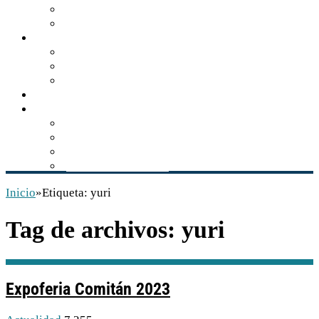
Turismo de naturaleza
Zonas arqueológicas
Gastronomía
Los sabores de Balún Canán
El tzisim, manjar gastronómico
Recetario comiteco
Actualidad
Multimedia
Audios
Videos
Libros
Conservación INAH
Inicio
»
Etiqueta:
yuri
Tag de archivos:
yuri
Expoferia Comitán 2023