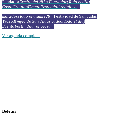
Fundador
Ermita del Niño Fundador
(Todo el día)
Costo
Gratuito
Evento
Festividad religiosa
mar
20
oct
Todo el día
mie
28
Festividad de San Judas
Tadeo
Templo de San Judas Tadeo
(Todo el día)
Evento
Festividad religiosa
Ver agenda completa
Boletín