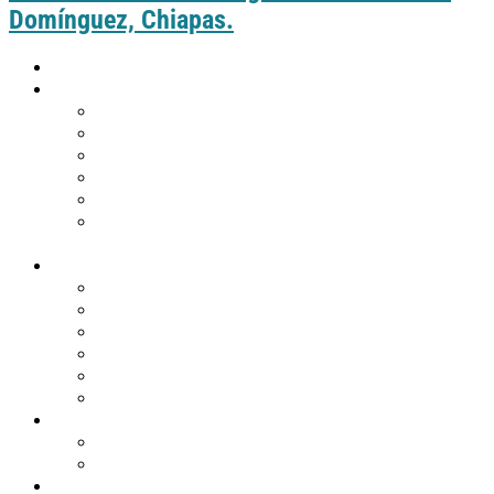
Domínguez, Chiapas.
Inicio
Guía práctica
Cómo llegar a Comitán
Moverte por Comitán
Tabla de distancias de Comitán
Puntos de información turística
Tips de viaje
¿Eres de Guatemala y deseas visitar
Comitán?
Descubre Comitán
Historia y tradiciones
Edificios emblemáticos
Templos
Museos en Comitán
Personajes
Comitán en 360º
Qué hacer
Agenda de eventos
Festividades religiosas
Atractivos turísticos