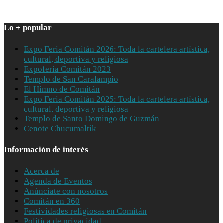
Lo + popular
Expo Feria Comitán 2026: Toda la cartelera artística,
cultural, deportiva y religiosa
Expoferia Comitán 2023
Templo de San Caralampio
El Himno de Comitán
Expo Feria Comitán 2025: Toda la cartelera artística,
cultural, deportiva y religiosa
Templo de Santo Domingo de Guzmán
Cenote Chucumaltik
Información de interés
Acerca de
Agenda de Eventos
Anúnciate con nosotros
Comitán en 360
Festividades religiosas en Comitán
Política de privacidad