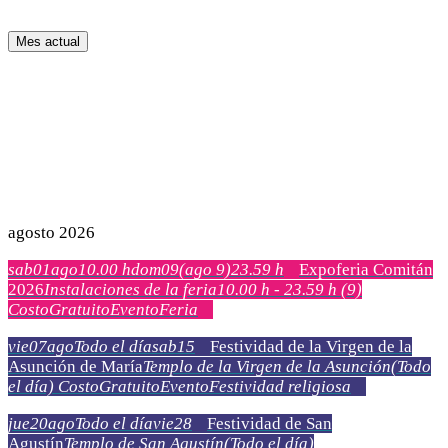
Mes actual
agosto 2026
sab
01
ago
10.00 h
dom
09
(ago 9)
23.59 h
Expoferia Comitán
2026
Instalaciones de la feria
10.00 h - 23.59 h
(9)
Costo
Gratuito
Evento
Feria
vie
07
ago
Todo el día
sab
15
Festividad de la Virgen de la
Asunción de María
Templo de la Virgen de la Asunción
(Todo
el día)
Costo
Gratuito
Evento
Festividad religiosa
jue
20
ago
Todo el día
vie
28
Festividad de San
Agustín
Templo de San Agustín
(Todo el día)