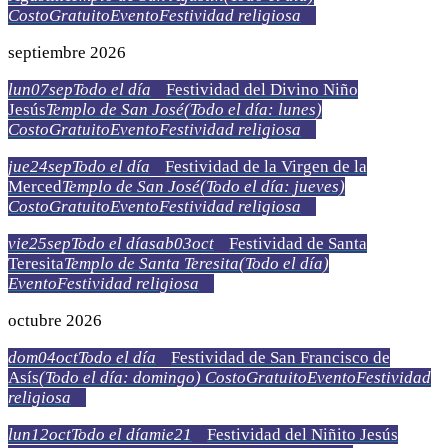
Costo
Gratuito
Evento
Festividad religiosa
septiembre 2026
lun
07
sep
Todo el día
Festividad del Divino Niño
Jesús
Templo de San José
(Todo el día: lunes)
Costo
Gratuito
Evento
Festividad religiosa
jue
24
sep
Todo el día
Festividad de la Virgen de la
Merced
Templo de San José
(Todo el día: jueves)
Costo
Gratuito
Evento
Festividad religiosa
vie
25
sep
Todo el día
sab
03
oct
Festividad de Santa
Teresita
Templo de Santa Teresita
(Todo el día)
Evento
Festividad religiosa
octubre 2026
dom
04
oct
Todo el día
Festividad de San Francisco de
Asís
(Todo el día: domingo)
Costo
Gratuito
Evento
Festividad
religiosa
lun
12
oct
Todo el día
mie
21
Festividad del Niñito Jesús