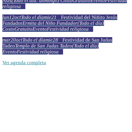
Asís
(Todo el día: domingo)
Costo
Gratuito
Evento
Festividad
religiosa
lun
12
oct
Todo el día
mie
21
Festividad del Niñito Jesús
Fundador
Ermita del Niño Fundador
(Todo el día)
Costo
Gratuito
Evento
Festividad religiosa
mar
20
oct
Todo el día
mie
28
Festividad de San Judas
Tadeo
Templo de San Judas Tadeo
(Todo el día)
Evento
Festividad religiosa
Ver agenda completa