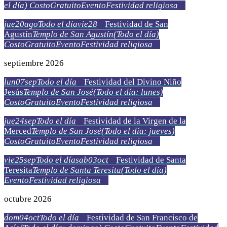
el día)
Costo
Gratuito
Evento
Festividad religiosa
jue
20
ago
Todo el día
vie
28
Festividad de San
Agustín
Templo de San Agustín
(Todo el día)
Costo
Gratuito
Evento
Festividad religiosa
septiembre 2026
lun
07
sep
Todo el día
Festividad del Divino Niño
Jesús
Templo de San José
(Todo el día: lunes)
Costo
Gratuito
Evento
Festividad religiosa
jue
24
sep
Todo el día
Festividad de la Virgen de la
Merced
Templo de San José
(Todo el día: jueves)
Costo
Gratuito
Evento
Festividad religiosa
vie
25
sep
Todo el día
sab
03
oct
Festividad de Santa
Teresita
Templo de Santa Teresita
(Todo el día)
Evento
Festividad religiosa
octubre 2026
dom
04
oct
Todo el día
Festividad de San Francisco de