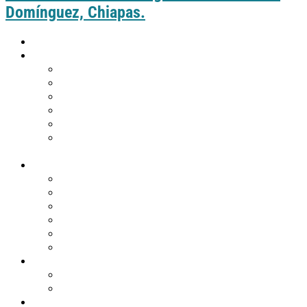
Domínguez, Chiapas.
Inicio
Guía práctica
Cómo llegar a Comitán
Moverte por Comitán
Tabla de distancias de Comitán
Puntos de información turística
Tips de viaje
¿Eres de Guatemala y deseas visitar
Comitán?
Descubre Comitán
Historia y tradiciones
Edificios emblemáticos
Templos
Museos en Comitán
Personajes
Comitán en 360º
Qué hacer
Agenda de eventos
Festividades religiosas
Atractivos turísticos