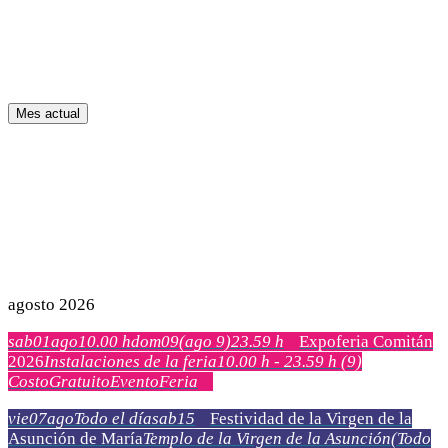
Mes actual
agosto 2026
sab
01
ago
10.00 h
dom
09
(ago 9)
23.59 h
Expoferia Comitán
2026
Instalaciones de la feria
10.00 h - 23.59 h
(9)
Costo
Gratuito
Evento
Feria
vie
07
ago
Todo el día
sab
15
Festividad de la Virgen de la
Asunción de María
Templo de la Virgen de la Asunción
(Todo