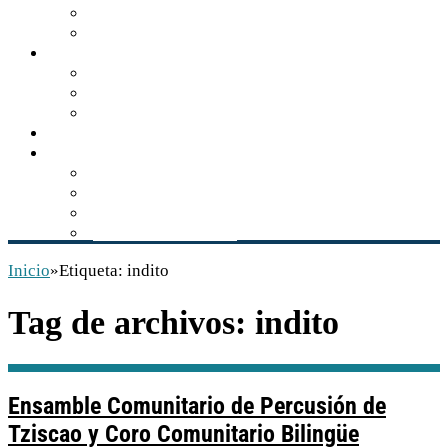
Turismo de naturaleza
Zonas arqueológicas
Gastronomía
Los sabores de Balún Canán
El tzisim, manjar gastronómico
Recetario comiteco
Actualidad
Multimedia
Audios
Videos
Libros
Conservación INAH
Inicio
»
Etiqueta:
indito
Tag de archivos:
indito
Ensamble Comunitario de Percusión de
Tziscao y Coro Comunitario Bilingüe