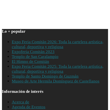
Lo + popular
Expo Feria Comitán 2026: Toda la cartelera artística,
cultural, deportiva y religiosa
Expoferia Comitán 2023
Templo de San Caralampio
El Himno de Comitán
Expo Feria Comitán 2025: Toda la cartelera artística,
cultural, deportiva y religiosa
Templo de Santo Domingo de Guzmán
Museo de Arte Hermila Domínguez de Castellanos
Información de interés
Acerca de
Agenda de Eventos