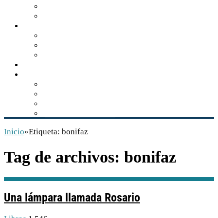
Turismo de naturaleza
Zonas arqueológicas
Gastronomía
Los sabores de Balún Canán
El tzisim, manjar gastronómico
Recetario comiteco
Actualidad
Multimedia
Audios
Videos
Libros
Conservación INAH
Inicio
»
Etiqueta:
bonifaz
Tag de archivos:
bonifaz
Una lámpara llamada Rosario