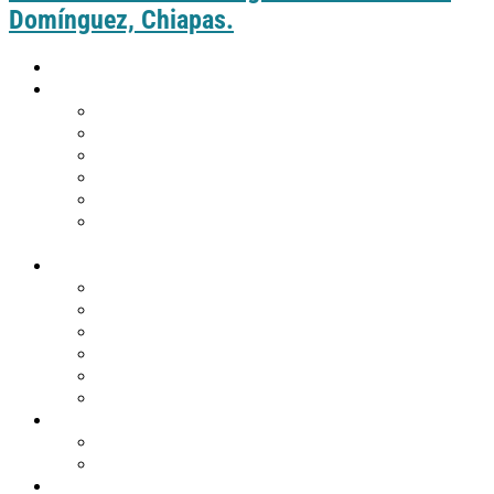
Domínguez, Chiapas.
Inicio
Guía práctica
Cómo llegar a Comitán
Moverte por Comitán
Tabla de distancias de Comitán
Puntos de información turística
Tips de viaje
¿Eres de Guatemala y deseas visitar
Comitán?
Descubre Comitán
Historia y tradiciones
Edificios emblemáticos
Templos
Museos en Comitán
Personajes
Comitán en 360º
Qué hacer
Agenda de eventos
Festividades religiosas
Atractivos turísticos