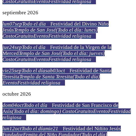
Costo
Gratuito
Evento
Festividad religiosa
septiembre 2026
lun
07
sep
Todo el día
Festividad del Divino Niño
Jesús
Templo de San José
(Todo el día: lunes)
Costo
Gratuito
Evento
Festividad religiosa
jue
24
sep
Todo el día
Festividad de la Virgen de la
Merced
Templo de San José
(Todo el día: jueves)
Costo
Gratuito
Evento
Festividad religiosa
vie
25
sep
Todo el día
sab
03
oct
Festividad de Santa
Teresita
Templo de Santa Teresita
(Todo el día)
Evento
Festividad religiosa
octubre 2026
dom
04
oct
Todo el día
Festividad de San Francisco de
Asís
(Todo el día: domingo)
Costo
Gratuito
Evento
Festividad
religiosa
lun
12
oct
Todo el día
mie
21
Festividad del Niñito Jesús
Fundador
Ermita del Niño Fundador
(Todo el día)