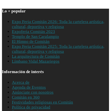
Lo + popular
Expo Feria Comitán 2026: Toda la cartelera artística,
cultural, deportiva y religiosa
Expoferia Comitán 2023
Templo de San Caralampio
El Himno de Comitán
Expo Feria Comitán 2025: Toda la cartelera artística,
cultural, deportiva y religiosa
La arquitectura de Comitán
Límbano Vidal Mazariegos
Información de interés
Acerca de
Agenda de Eventos
Anúnciate con nosotros
Comitán en 360
Festividades religiosas en Comitán
Política de privacidad