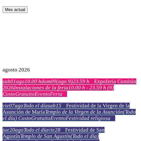
Mes actual
agosto 2026
sab
01
ago
10.00 h
dom
09
(ago 9)
23.59 h
Expoferia Comitán
2026
Instalaciones de la feria
10.00 h - 23.59 h
(9)
Costo
Gratuito
Evento
Feria
vie
07
ago
Todo el día
sab
15
Festividad de la Virgen de la
Asunción de María
Templo de la Virgen de la Asunción
(Todo
el día)
Costo
Gratuito
Evento
Festividad religiosa
jue
20
ago
Todo el día
vie
28
Festividad de San
Agustín
Templo de San Agustín
(Todo el día)