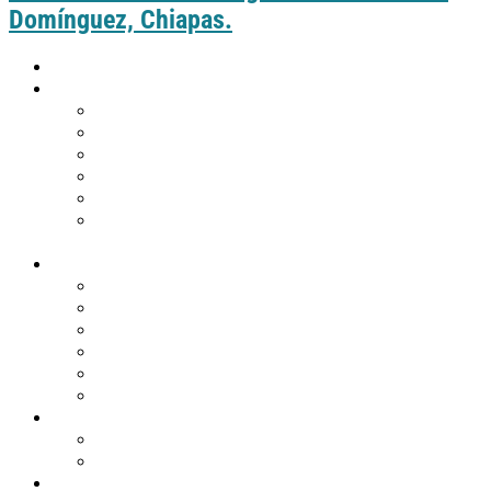
Domínguez, Chiapas.
Inicio
Guía práctica
Cómo llegar a Comitán
Moverte por Comitán
Tabla de distancias de Comitán
Puntos de información turística
Tips de viaje
¿Eres de Guatemala y deseas visitar
Comitán?
Descubre Comitán
Historia y tradiciones
Edificios emblemáticos
Templos
Museos en Comitán
Personajes
Comitán en 360º
Qué hacer
Agenda de eventos
Festividades religiosas
Atractivos turísticos