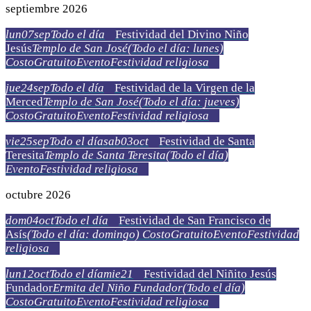
septiembre 2026
lun
07
sep
Todo el día
Festividad del Divino Niño
Jesús
Templo de San José
(Todo el día: lunes)
Costo
Gratuito
Evento
Festividad religiosa
jue
24
sep
Todo el día
Festividad de la Virgen de la
Merced
Templo de San José
(Todo el día: jueves)
Costo
Gratuito
Evento
Festividad religiosa
vie
25
sep
Todo el día
sab
03
oct
Festividad de Santa
Teresita
Templo de Santa Teresita
(Todo el día)
Evento
Festividad religiosa
octubre 2026
dom
04
oct
Todo el día
Festividad de San Francisco de
Asís
(Todo el día: domingo)
Costo
Gratuito
Evento
Festividad
religiosa
lun
12
oct
Todo el día
mie
21
Festividad del Niñito Jesús
Fundador
Ermita del Niño Fundador
(Todo el día)
Costo
Gratuito
Evento
Festividad religiosa