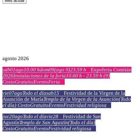
Mes actual
agosto 2026
sab
01
ago
10.00 h
dom
09
(ago 9)
23.59 h
Expoferia Comitán
2026
Instalaciones de la feria
10.00 h - 23.59 h
(9)
Costo
Gratuito
Evento
Feria
vie
07
ago
Todo el día
sab
15
Festividad de la Virgen de la
Asunción de María
Templo de la Virgen de la Asunción
(Todo
el día)
Costo
Gratuito
Evento
Festividad religiosa
jue
20
ago
Todo el día
vie
28
Festividad de San
Agustín
Templo de San Agustín
(Todo el día)
Costo
Gratuito
Evento
Festividad religiosa