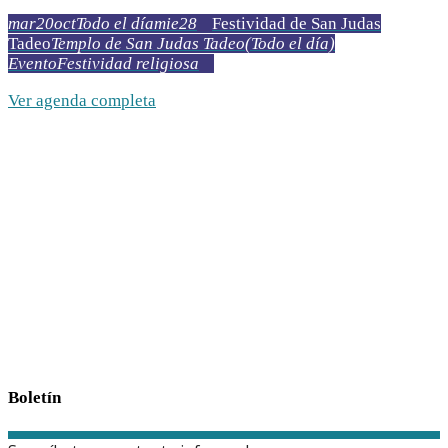
mar
20
oct
Todo el día
mie
28
Festividad de San Judas
Tadeo
Templo de San Judas Tadeo
(Todo el día)
Evento
Festividad religiosa
Ver agenda completa
Boletín