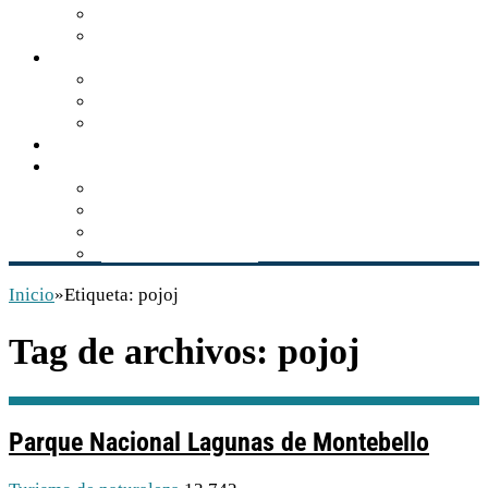
Turismo de naturaleza
Zonas arqueológicas
Gastronomía
Los sabores de Balún Canán
El tzisim, manjar gastronómico
Recetario comiteco
Actualidad
Multimedia
Audios
Videos
Libros
Conservación INAH
Inicio
»
Etiqueta:
pojoj
Tag de archivos:
pojoj
Parque Nacional Lagunas de Montebello