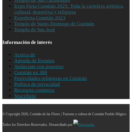
Templo de San Caralampio
Expo Feria Comitán 2025: Toda la cartelera artística,
cultural, deportiva y religiosa
Expoferia Comitán 2023
Templo de Santo Domingo de Guzmán
Templo de San José
Información de interés
Acerca de
Agenda de Eventos
Anúnciate con nosotros
Comitán en 360
Festividades religiosas en Comitán
Política de privacidad
Recetario comiteco
Suscríbete
© Copyright 2026, Comitán de las Flores | Turismo y cultura de Comitán Pueblo Mágico.
Todos los Derechos Reservados. Desarrollado por