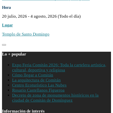
Hora
20 julio, 2026
-
4 agosto, 2026
(Todo el día)
Lugar
Templo de Santo Domingo
Lo + popular
Expo Feria Comitán 2026: Toda la cartelera artística,
cultural, deportiva y religiosa
Cómo llegar a Comitán
La arquitectura de Comitán
Centro Ecoturístico Las Nubes
Rosario Castellanos Figueroa
Decreto de zona de monumentos históricos en la
ciudad de Comitán de Domínguez
Información de interés