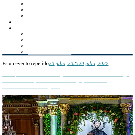
Los sabores de Balún Canán
El tzisim, manjar gastronómico
Recetario comiteco
Actualidad
Multimedia
Audios
Videos
Libros
Conservación INAH
Es un evento repetido
20 julio, 2025
20 julio, 2027
lun
20
jul
Todo el día
mar
04
ago
Festividad de Santo Domingo
de Guzmán
Templo de Santo Domingo
(Todo el día)
Evento
Festividad religiosa