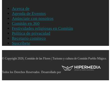
Acerca de
Agenda de Eventos
Anúnciate con nosotros
Comitán en 360
Festividades religiosas en Comitán
Política de privacidad
Recetario comiteco
Suscríbete
© Copyright 2026, Comitán de las Flores | Turismo y cultura de Comitán Pueblo Mágico.
Todos los Derechos Reservados. Desarrollado por